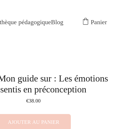
Panier
othèque pédagogique
Blog
 Mon guide sur : Les émotions
ssentis en préconception
€38.00
AJOUTER AU PANIER